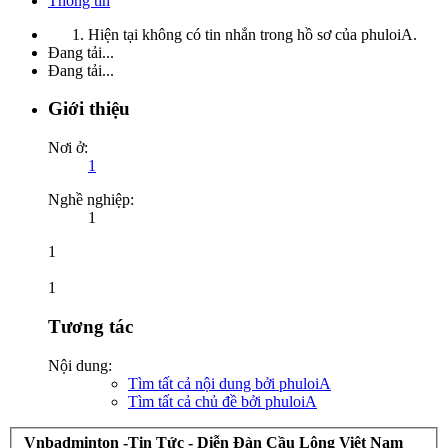
Thông tin
Hiện tại không có tin nhắn trong hồ sơ của phuloiA.
Đang tải...
Đang tải...
Giới thiệu
Nơi ở:
1
Nghề nghiệp:
1
1
1
Tương tác
Nội dung:
Tìm tất cả nội dung bởi phuloiA
Tìm tất cả chủ đề bởi phuloiA
Vnbadminton -Tin Tức - Diễn Đàn Cầu Lông Việt Nam