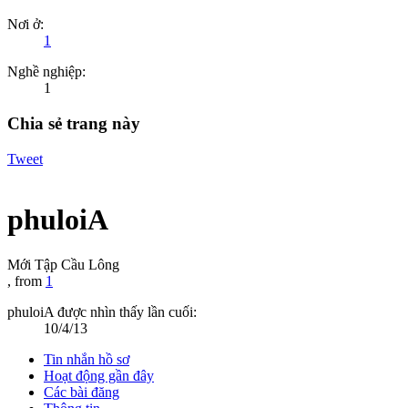
Nơi ở:
1
Nghề nghiệp:
1
Chia sẻ trang này
Tweet
phuloiA
Mới Tập Cầu Lông
,
from
1
phuloiA được nhìn thấy lần cuối:
10/4/13
Tin nhắn hồ sơ
Hoạt động gần đây
Các bài đăng