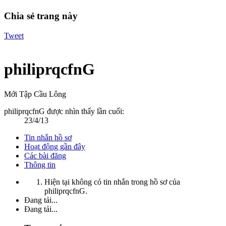
Chia sẻ trang này
Tweet
philiprqcfnG
Mới Tập Cầu Lông
philiprqcfnG được nhìn thấy lần cuối:
23/4/13
Tin nhắn hồ sơ
Hoạt động gần đây
Các bài đăng
Thông tin
Hiện tại không có tin nhắn trong hồ sơ của
philiprqcfnG.
Đang tải...
Đang tải...