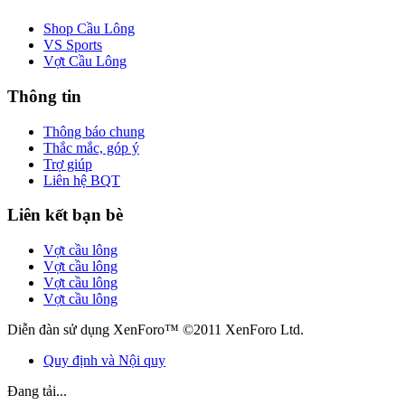
Shop Cầu Lông
VS Sports
Vợt Cầu Lông
Thông tin
Thông báo chung
Thắc mắc, góp ý
Trợ giúp
Liên hệ BQT
Liên kết bạn bè
Vợt cầu lông
Vợt cầu lông
Vợt cầu lông
Vợt cầu lông
Diễn đàn sử dụng XenForo™ ©2011 XenForo Ltd.
Quy định và Nội quy
Đang tải...