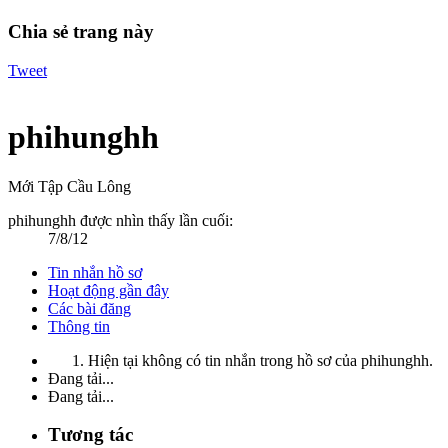
Chia sẻ trang này
Tweet
phihunghh
Mới Tập Cầu Lông
phihunghh được nhìn thấy lần cuối:
7/8/12
Tin nhắn hồ sơ
Hoạt động gần đây
Các bài đăng
Thông tin
Hiện tại không có tin nhắn trong hồ sơ của phihunghh.
Đang tải...
Đang tải...
Tương tác