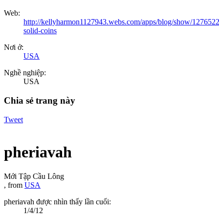
Web:
http://kellyharmon1127943.webs.com/apps/blog/show/1276522
solid-coins
Nơi ở:
USA
Nghề nghiệp:
USA
Chia sẻ trang này
Tweet
pheriavah
Mới Tập Cầu Lông
,
from
USA
pheriavah được nhìn thấy lần cuối:
1/4/12