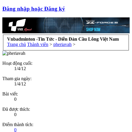
Đăng nhập hoặc Đăng ký
Vnbadminton -Tin Tức - Diễn Đàn Cầu Lông Việt Nam
Trang chủ
Thành viên
>
pheriavah
>
Hoạt động cuối:
1/4/12
Tham gia ngày:
1/4/12
Bài viết:
0
Đã được thích:
0
Điểm thành tích:
0