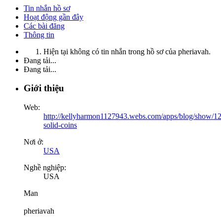
Tin nhắn hồ sơ
Hoạt động gần đây
Các bài đăng
Thông tin
Hiện tại không có tin nhắn trong hồ sơ của pheriavah.
Đang tải...
Đang tải...
Giới thiệu
Web:
http://kellyharmon1127943.webs.com/apps/blog/show/1
solid-coins
Nơi ở:
USA
Nghề nghiệp:
USA
Man
pheriavah