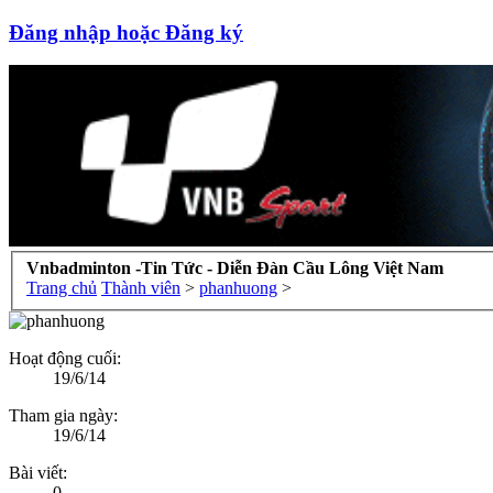
Đăng nhập hoặc Đăng ký
Vnbadminton -Tin Tức - Diễn Đàn Cầu Lông Việt Nam
Trang chủ
Thành viên
>
phanhuong
>
Hoạt động cuối:
19/6/14
Tham gia ngày:
19/6/14
Bài viết:
0