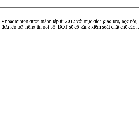
badminton được thành lập từ 2012 với mục đích giao lưu, học hỏi, ch
n đưa lên trừ thông tin nội bộ. BQT sẽ cố gắng kiểm soát chặt chẽ các