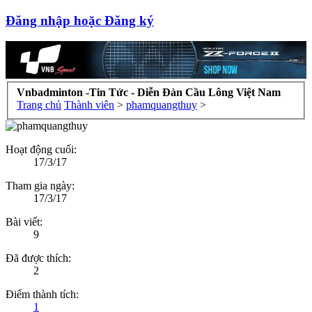
Đăng nhập hoặc Đăng ký
Vnbadminton -Tin Tức - Diễn Đàn Cầu Lông Việt Nam
Trang chủ
Thành viên
>
phamquangthuy
>
Hoạt động cuối:
17/3/17
Tham gia ngày:
17/3/17
Bài viết:
9
Đã được thích:
2
Điểm thành tích:
1