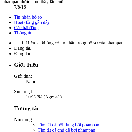
phampan được nhìn thấy lần cuối:
7/8/16
Tin nhắn hồ sơ
Hoạt động gần đây
Các bài đăng
Thông tin
Hiện tại không có tin nhắn trong hồ sơ của phampan.
Đang tải...
Đang tải...
Giới thiệu
Giới tính:
Nam
Sinh nhật:
10/12/84 (Age: 41)
Tương tác
Nội dung:
Tìm tất cả nội dung bởi phampan
Tìm tất cả chủ đề bởi phampan