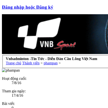
Đăng nhập hoặc Đăng ký
Vnbadminton -Tin Tức - Diễn Đàn Cầu Lông Việt Nam
Trang chủ
Thành viên
>
phampan
>
Hoạt động cuối:
7/8/16
Tham gia ngày:
17/4/16
Bài viết:
0