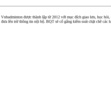
badminton được thành lập từ 2012 với mục đích giao lưu, học hỏi, ch
n đưa lên trừ thông tin nội bộ. BQT sẽ cố gắng kiểm soát chặt chẽ các