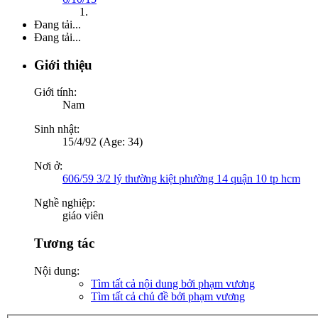
Đang tải...
Đang tải...
Giới thiệu
Giới tính:
Nam
Sinh nhật:
15/4/92 (Age: 34)
Nơi ở:
606/59 3/2 lý thường kiệt phường 14 quận 10 tp hcm
Nghề nghiệp:
giáo viên
Tương tác
Nội dung:
Tìm tất cả nội dung bởi phạm vương
Tìm tất cả chủ đề bởi phạm vương