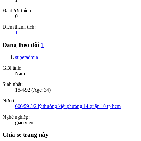
Đã được thích:
0
Điểm thành tích:
1
Đang theo dõi
1
superadmin
Giới tính:
Nam
Sinh nhật:
15/4/92
(Age: 34)
Nơi ở:
606/59 3/2 lý thường kiệt phường 14 quận 10 tp hcm
Nghề nghiệp:
giáo viên
Chia sẻ trang này