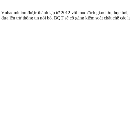
badminton được thành lập từ 2012 với mục đích giao lưu, học hỏi, ch
n đưa lên trừ thông tin nội bộ. BQT sẽ cố gắng kiểm soát chặt chẽ các