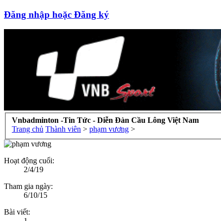
Đăng nhập hoặc Đăng ký
Vnbadminton -Tin Tức - Diễn Đàn Cầu Lông Việt Nam
Trang chủ
Thành viên
>
phạm vương
>
Hoạt động cuối:
2/4/19
Tham gia ngày:
6/10/15
Bài viết:
1