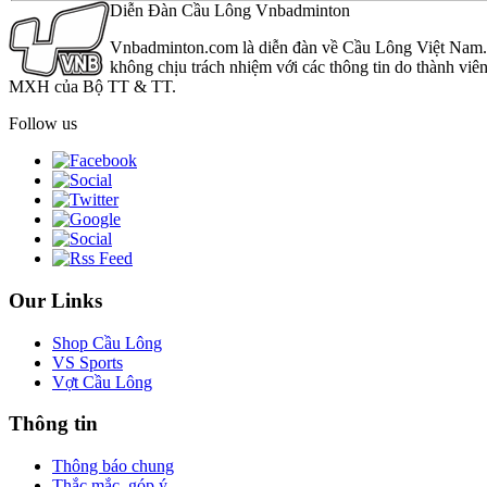
Diễn Đàn Cầu Lông Vnbadminton
Vnbadminton.com là diễn đàn về Cầu Lông Việt Nam. Vn
không chịu trách nhiệm với các thông tin do thành viê
MXH của Bộ TT & TT.
Follow us
Our Links
Shop Cầu Lông
VS Sports
Vợt Cầu Lông
Thông tin
Thông báo chung
Thắc mắc, góp ý