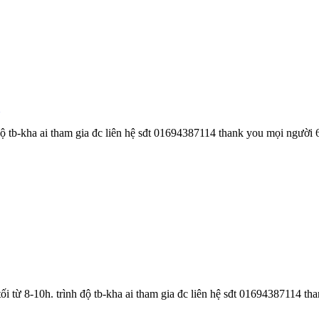
độ tb-kha ai tham gia đc liên hệ sđt 01694387114 thank you mọi người
i từ 8-10h. trình độ tb-kha ai tham gia đc liên hệ sđt 01694387114 t