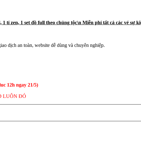
1 tỉ zen, 1 set đồ full theo chủng tộc\n Miễn phí tất cả các vé sự
iao dịch an toàn, website dễ dùng và chuyên nghiệp.
uc 12h ngay 21/5)
D LUÔN ĐÓ