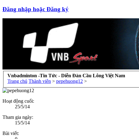
Đăng nhập hoặc Đăng ký
Vnbadminton -Tin Tức - Diễn Đàn Cầu Lông Việt Nam
Trang chủ
Thành viên
>
pepehuong12
>
Hoạt động cuối:
25/5/14
Tham gia ngày:
15/5/14
Bài viết:
0