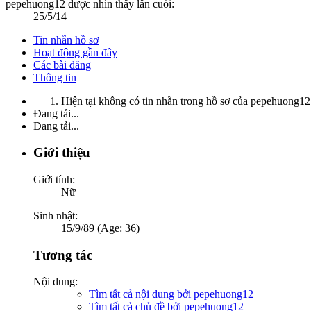
pepehuong12 được nhìn thấy lần cuối:
25/5/14
Tin nhắn hồ sơ
Hoạt động gần đây
Các bài đăng
Thông tin
Hiện tại không có tin nhắn trong hồ sơ của pepehuong12
Đang tải...
Đang tải...
Giới thiệu
Giới tính:
Nữ
Sinh nhật:
15/9/89 (Age: 36)
Tương tác
Nội dung:
Tìm tất cả nội dung bởi pepehuong12
Tìm tất cả chủ đề bởi pepehuong12