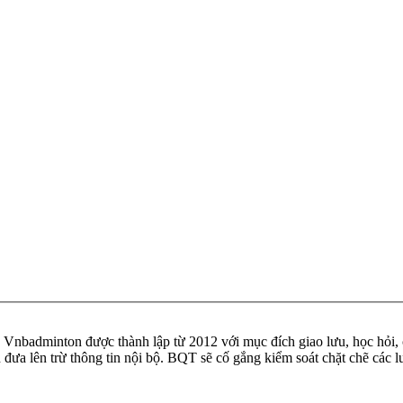
badminton được thành lập từ 2012 với mục đích giao lưu, học hỏi, ch
n đưa lên trừ thông tin nội bộ. BQT sẽ cố gắng kiểm soát chặt chẽ các