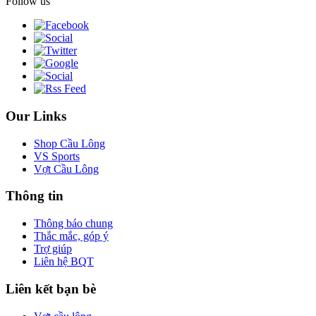
Follow us
Our Links
Shop Cầu Lông
VS Sports
Vợt Cầu Lông
Thông tin
Thông báo chung
Thắc mắc, góp ý
Trợ giúp
Liên hệ BQT
Liên kết bạn bè