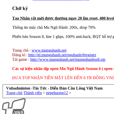
Chữ ký
Tạo Nhân vật mới được thưởng ngay 20 lần reset, 400 level, 
Thông tin máy chủ Mu Ngũ Hành: 200x, drop 70%
Phiên bản Season 8, line 1 gbps, 100% anti-hack, BQT hỗ trợ g
Trang chủ
:
www.munguhanh.net
Đăng kí
:
http://id.munguhanh.net/nguhanh/#register
Tải game
:
http://www.munguhanh.net/munguhanhss8.zip
Các sự kiện nhân dịp open Mu Ngũ Hành Season 6 ( open l
ĐUA TOP NHẬN TIỀN MẶT LÊN ĐẾN 6 TR ĐỒNG VN
Vnbadminton -Tin Tức - Diễn Đàn Cầu Lông Việt Nam
Trang chủ
Thành viên
>
pepehuong12
>