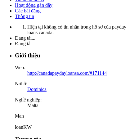
Hoạt động gần đây
Các bài đăng
Thông tin
Hiện tại không có tin nhắn trong hồ sơ của payday
loans canada.
Đang tải...
Đang tải...
Giới thiệu
Web:
http://canadapaydayloansa.com/#171144
Nơi ở:
Dominica
Nghề nghiệp:
Malta
Man
loanKW