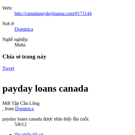
Web:
http://canadapaydayloansa.com/#171144
Nơi ở:
Dominica
Nghề nghiệp:
Malta
Chia sẻ trang này
Tweet
payday loans canada
Mới Tập Cầu Lông
,
from
Dominica
payday loans canada được nhìn thấy lần cuối:
5/8/12
Tin nhắn hồ sơ