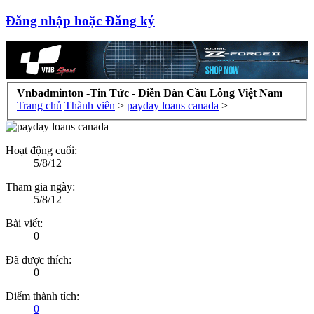
Đăng nhập hoặc Đăng ký
Vnbadminton -Tin Tức - Diễn Đàn Cầu Lông Việt Nam
Trang chủ
Thành viên
>
payday loans canada
>
Hoạt động cuối:
5/8/12
Tham gia ngày:
5/8/12
Bài viết:
0
Đã được thích:
0
Điểm thành tích:
0