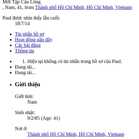
Mới Tập Cầu Lông
, Nam, 41,
from
Thành phố Hồ Chí Minh, Hồ Chí Minh, Vietnam
Paul được nhìn thấy lần cuối:
18/7/14
Tin nhắn hồ sơ
Hoạt động gần đây
Các bài đăng
Thông tin
Hiện tại không có tin nhắn trong hồ sơ của Paul.
Đang tải...
Đang tải...
Giới thiệu
Giới tính:
Nam
Sinh nhật:
9/2/85 (Age: 41)
Nơi ở:
Thành phố Hồ Chí Minh, Hồ Chí Minh, Vietnam