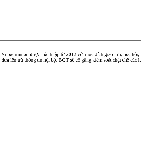
badminton được thành lập từ 2012 với mục đích giao lưu, học hỏi, ch
n đưa lên trừ thông tin nội bộ. BQT sẽ cố gắng kiểm soát chặt chẽ các