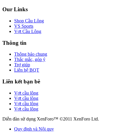
Our Links
Shop Cầu Lông
VS Sports
Vợt Cầu Lông
Thông tin
Thông báo chung
Thắc mắc, góp ý
Trợ giúp
Liên hệ BQT
Liên kết bạn bè
Vợt cầu lông
Vợt cầu lông
Vợt cầu lông
Vợt cầu lông
Diễn đàn sử dụng XenForo™ ©2011 XenForo Ltd.
Quy định và Nội quy