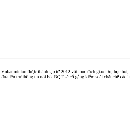
badminton được thành lập từ 2012 với mục đích giao lưu, học hỏi, ch
n đưa lên trừ thông tin nội bộ. BQT sẽ cố gắng kiểm soát chặt chẽ các