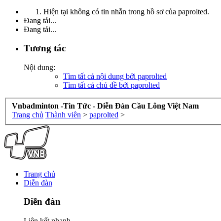
Hiện tại không có tin nhắn trong hồ sơ của paprolted.
Đang tải...
Đang tải...
Tương tác
Nội dung:
Tìm tất cả nội dung bởi paprolted
Tìm tất cả chủ đề bởi paprolted
Vnbadminton -Tin Tức - Diễn Đàn Cầu Lông Việt Nam
Trang chủ
Thành viên
>
paprolted
>
Trang chủ
Diễn đàn
Diễn đàn
Liên kết nhanh