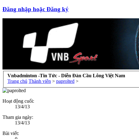
Đăng nhập hoặc Đăng ký
Vnbadminton -Tin Tức - Diễn Đàn Cầu Lông Việt Nam
Trang chủ
Thành viên
>
paprolted
>
Hoạt động cuối:
13/4/13
Tham gia ngày:
13/4/13
Bài viết:
0