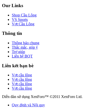
Our Links
Shop Cầu Lông
VS Sports
Vợt Cầu Lông
Thông tin
Thông báo chung
Thắc mắc, góp ý
Trợ giúp
Liên hệ BQT
Liên kết bạn bè
Vợt cầu lông
Vợt cầu lông
Vợt cầu lông
Vợt cầu lông
Diễn đàn sử dụng XenForo™ ©2011 XenForo Ltd.
Quy định và Nội quy