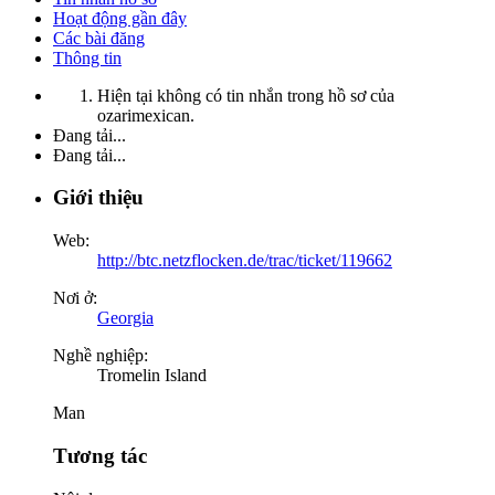
Hoạt động gần đây
Các bài đăng
Thông tin
Hiện tại không có tin nhắn trong hồ sơ của
ozarimexican.
Đang tải...
Đang tải...
Giới thiệu
Web:
http://btc.netzflocken.de/trac/ticket/119662
Nơi ở:
Georgia
Nghề nghiệp:
Tromelin Island
Man
Tương tác