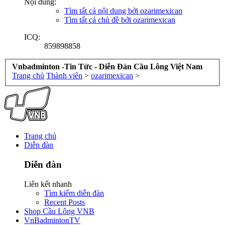
Nội dung:
Tìm tất cả nội dung bởi ozarimexican
Tìm tất cả chủ đề bởi ozarimexican
ICQ:
859898858
Vnbadminton -Tin Tức - Diễn Đàn Cầu Lông Việt Nam
Trang chủ
Thành viên
>
ozarimexican
>
Trang chủ
Diễn đàn
Diễn đàn
Liên kết nhanh
Tìm kiếm diễn đàn
Recent Posts
Shop Cầu Lông VNB
VnBadmintonTV