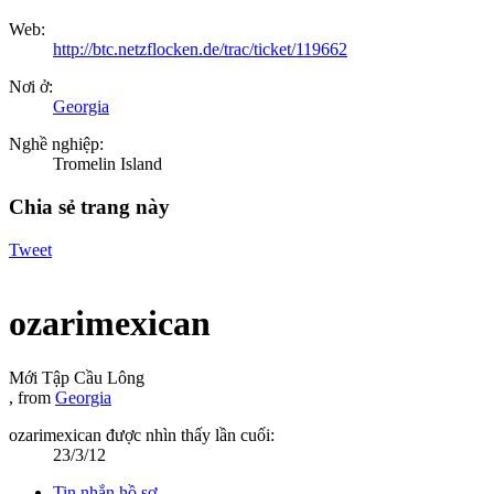
Web:
http://btc.netzflocken.de/trac/ticket/119662
Nơi ở:
Georgia
Nghề nghiệp:
Tromelin Island
Chia sẻ trang này
Tweet
ozarimexican
Mới Tập Cầu Lông
,
from
Georgia
ozarimexican được nhìn thấy lần cuối:
23/3/12
Tin nhắn hồ sơ