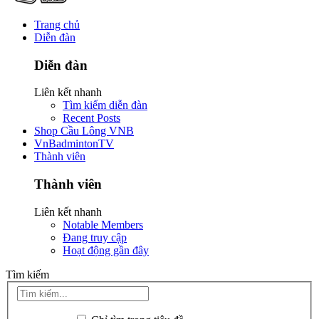
Trang chủ
Diễn đàn
Diễn đàn
Liên kết nhanh
Tìm kiếm diễn đàn
Recent Posts
Shop Cầu Lông VNB
VnBadmintonTV
Thành viên
Thành viên
Liên kết nhanh
Notable Members
Đang truy cập
Hoạt động gần đây
Tìm kiếm