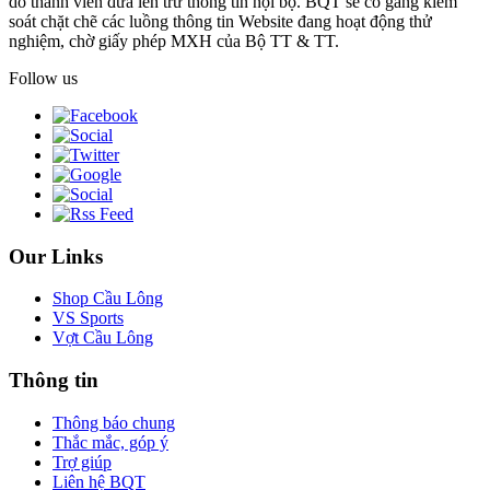
do thành viên đưa lên trừ thông tin nội bộ. BQT sẽ cố gắng kiểm
soát chặt chẽ các luồng thông tin Website đang hoạt động thử
nghiệm, chờ giấy phép MXH của Bộ TT & TT.
Follow us
Our Links
Shop Cầu Lông
VS Sports
Vợt Cầu Lông
Thông tin
Thông báo chung
Thắc mắc, góp ý
Trợ giúp
Liên hệ BQT