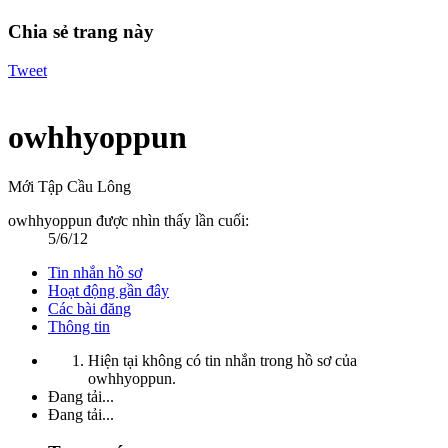
Chia sẻ trang này
Tweet
owhhyoppun
Mới Tập Cầu Lông
owhhyoppun được nhìn thấy lần cuối:
5/6/12
Tin nhắn hồ sơ
Hoạt động gần đây
Các bài đăng
Thông tin
Hiện tại không có tin nhắn trong hồ sơ của
owhhyoppun.
Đang tải...
Đang tải...