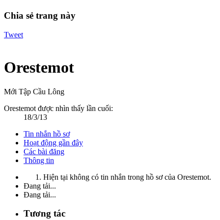
Chia sẻ trang này
Tweet
Orestemot
Mới Tập Cầu Lông
Orestemot được nhìn thấy lần cuối:
18/3/13
Tin nhắn hồ sơ
Hoạt động gần đây
Các bài đăng
Thông tin
Hiện tại không có tin nhắn trong hồ sơ của Orestemot.
Đang tải...
Đang tải...
Tương tác