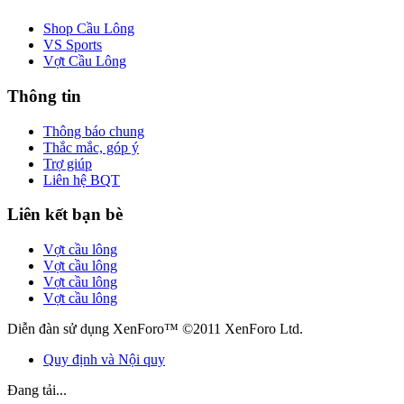
Shop Cầu Lông
VS Sports
Vợt Cầu Lông
Thông tin
Thông báo chung
Thắc mắc, góp ý
Trợ giúp
Liên hệ BQT
Liên kết bạn bè
Vợt cầu lông
Vợt cầu lông
Vợt cầu lông
Vợt cầu lông
Diễn đàn sử dụng XenForo™ ©2011 XenForo Ltd.
Quy định và Nội quy
Đang tải...