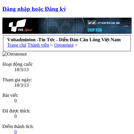
Đăng nhập hoặc Đăng ký
Vnbadminton -Tin Tức - Diễn Đàn Cầu Lông Việt Nam
Trang chủ
Thành viên
>
Orestemot
>
Hoạt động cuối:
18/3/13
Tham gia ngày:
18/3/13
Bài viết:
0
Đã được thích:
0
Điểm thành tích:
0