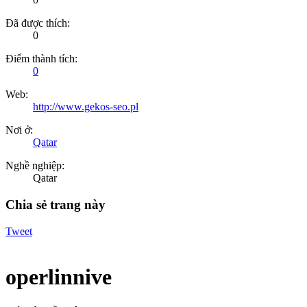
Đã được thích:
0
Điểm thành tích:
0
Web:
http://www.gekos-seo.pl
Nơi ở:
Qatar
Nghề nghiệp:
Qatar
Chia sẻ trang này
Tweet
operlinnive