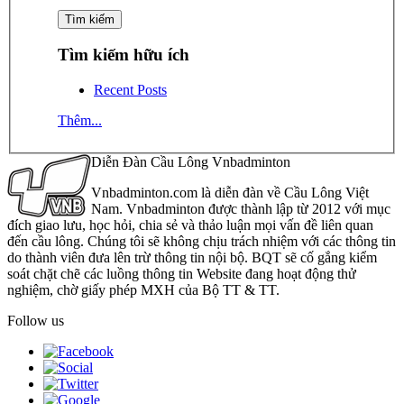
Tìm kiếm hữu ích
Recent Posts
Thêm...
Diễn Đàn Cầu Lông Vnbadminton
Vnbadminton.com là diễn đàn về Cầu Lông Việt
Nam. Vnbadminton được thành lập từ 2012 với mục
đích giao lưu, học hỏi, chia sẻ và thảo luận mọi vấn đề liên quan
đến cầu lông. Chúng tôi sẽ không chịu trách nhiệm với các thông tin
do thành viên đưa lên trừ thông tin nội bộ. BQT sẽ cố gắng kiểm
soát chặt chẽ các luồng thông tin Website đang hoạt động thử
nghiệm, chờ giấy phép MXH của Bộ TT & TT.
Follow us