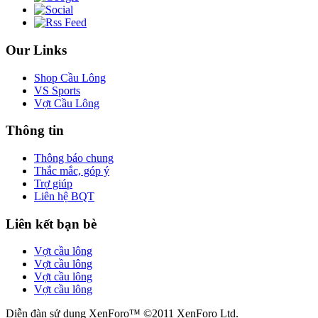
Our Links
Shop Cầu Lông
VS Sports
Vợt Cầu Lông
Thông tin
Thông báo chung
Thắc mắc, góp ý
Trợ giúp
Liên hệ BQT
Liên kết bạn bè
Vợt cầu lông
Vợt cầu lông
Vợt cầu lông
Vợt cầu lông
Diễn đàn sử dụng XenForo™ ©2011 XenForo Ltd.