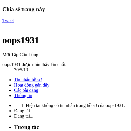
Chia sẻ trang này
Tweet
oops1931
Mới Tập Cầu Lông
oops1931 được nhìn thấy lần cuối:
30/5/13
Tin nhắn hồ sơ
Hoạt động gần đây
Các bài đăng
Thông tin
Hiện tại không có tin nhắn trong hồ sơ của oops1931.
Đang tải...
Đang tải...
Tương tác