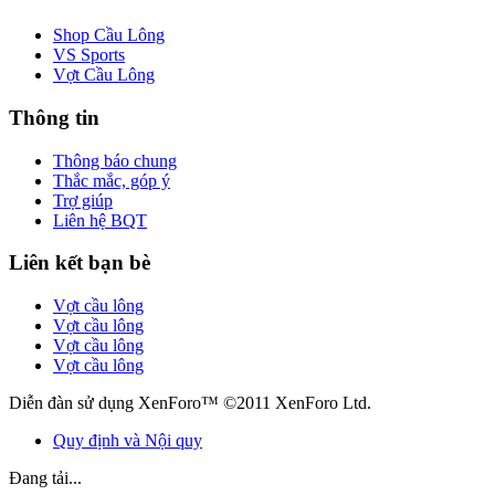
Shop Cầu Lông
VS Sports
Vợt Cầu Lông
Thông tin
Thông báo chung
Thắc mắc, góp ý
Trợ giúp
Liên hệ BQT
Liên kết bạn bè
Vợt cầu lông
Vợt cầu lông
Vợt cầu lông
Vợt cầu lông
Diễn đàn sử dụng XenForo™ ©2011 XenForo Ltd.
Quy định và Nội quy
Đang tải...