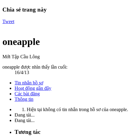
Chia sẻ trang này
Tweet
oneapple
Mới Tập Cầu Lông
oneapple được nhìn thấy lần cuối:
16/4/13
Tin nhắn hồ sơ
Hoạt động gần đây
Các bài đăng
Thông tin
Hiện tại không có tin nhắn trong hồ sơ của oneapple.
Đang tải...
Đang tải...
Tương tác