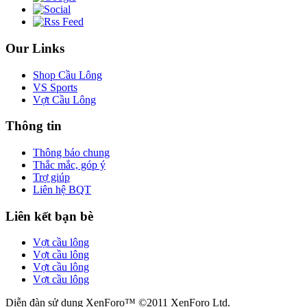
Our Links
Shop Cầu Lông
VS Sports
Vợt Cầu Lông
Thông tin
Thông báo chung
Thắc mắc, góp ý
Trợ giúp
Liên hệ BQT
Liên kết bạn bè
Vợt cầu lông
Vợt cầu lông
Vợt cầu lông
Vợt cầu lông
Diễn đàn sử dụng XenForo™ ©2011 XenForo Ltd.