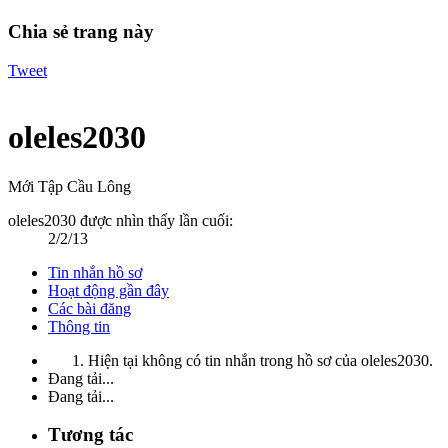
Chia sẻ trang này
Tweet
oleles2030
Mới Tập Cầu Lông
oleles2030 được nhìn thấy lần cuối:
2/2/13
Tin nhắn hồ sơ
Hoạt động gần đây
Các bài đăng
Thông tin
Hiện tại không có tin nhắn trong hồ sơ của oleles2030.
Đang tải...
Đang tải...
Tương tác