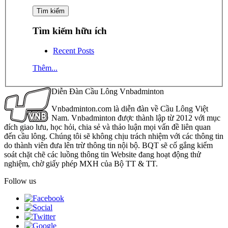
Tìm kiếm hữu ích
Recent Posts
Thêm...
Diễn Đàn Cầu Lông Vnbadminton
Vnbadminton.com là diễn đàn về Cầu Lông Việt
Nam. Vnbadminton được thành lập từ 2012 với mục
đích giao lưu, học hỏi, chia sẻ và thảo luận mọi vấn đề liên quan
đến cầu lông. Chúng tôi sẽ không chịu trách nhiệm với các thông tin
do thành viên đưa lên trừ thông tin nội bộ. BQT sẽ cố gắng kiểm
soát chặt chẽ các luồng thông tin Website đang hoạt động thử
nghiệm, chờ giấy phép MXH của Bộ TT & TT.
Follow us