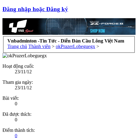
Đăng nhập hoặc Đăng ký
Vnbadminton -Tin Tức - Diễn Đàn Cầu Lông Việt Nam
Trang chủ
Thành viên
>
okPrazerLobeguegx
>
Hoạt động cuối:
23/11/12
Tham gia ngày:
23/11/12
Bài viết:
0
Đã được thích:
0
Điểm thành tích:
0