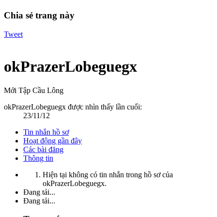
Chia sẻ trang này
Tweet
okPrazerLobeguegx
Mới Tập Cầu Lông
okPrazerLobeguegx được nhìn thấy lần cuối:
23/11/12
Tin nhắn hồ sơ
Hoạt động gần đây
Các bài đăng
Thông tin
Hiện tại không có tin nhắn trong hồ sơ của
okPrazerLobeguegx.
Đang tải...
Đang tải...