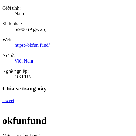
Giới tính:
Nam
Sinh nhật:
5/9/00
(Age: 25)
Web:
https://okfun.fund/
Nơi ở:
Việt Nam
Nghề nghiệp:
OKFUN
Chia sẻ trang này
Tweet
okfunfund
Mới Tập Cầu Lông