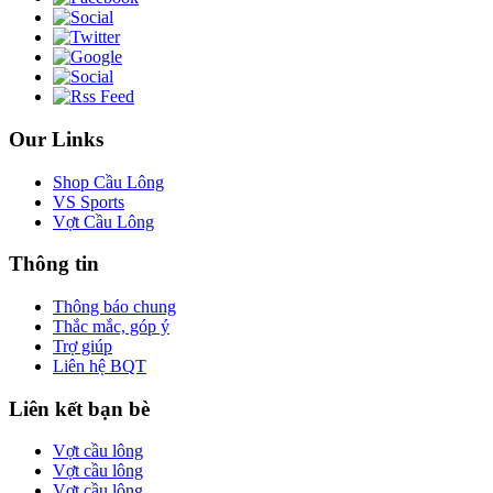
Our Links
Shop Cầu Lông
VS Sports
Vợt Cầu Lông
Thông tin
Thông báo chung
Thắc mắc, góp ý
Trợ giúp
Liên hệ BQT
Liên kết bạn bè
Vợt cầu lông
Vợt cầu lông
Vợt cầu lông