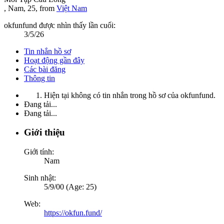
, Nam, 25,
from
Việt Nam
okfunfund được nhìn thấy lần cuối:
3/5/26
Tin nhắn hồ sơ
Hoạt động gần đây
Các bài đăng
Thông tin
Hiện tại không có tin nhắn trong hồ sơ của okfunfund.
Đang tải...
Đang tải...
Giới thiệu
Giới tính:
Nam
Sinh nhật:
5/9/00 (Age: 25)
Web:
https://okfun.fund/