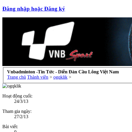
Đăng nhập hoặc Đăng ký
Vnbadminton -Tin Tức - Diễn Đàn Cầu Lông Việt Nam
Trang chủ
Thành viên
>
ogqklik
>
Hoạt động cuối:
24/3/13
Tham gia ngày:
27/2/13
Bài viết:
0