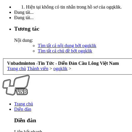
Hiện tại không có tin nhắn trong hồ sơ của ogqklik.
Đang tải...
Đang tải...
Tương tác
Nội dung:
Tìm tất cả nội dung bởi ogqklik
Tìm tất cả chủ đề bởi ogqklik
Vnbadminton -Tin Tức - Diễn Đàn Cầu Lông Việt Nam
Trang chủ
Thành viên
>
ogqklik
>
Trang chủ
Diễn đàn
Diễn đàn
Liên kết nhanh