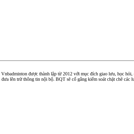
badminton được thành lập từ 2012 với mục đích giao lưu, học hỏi, ch
n đưa lên trừ thông tin nội bộ. BQT sẽ cố gắng kiểm soát chặt chẽ các