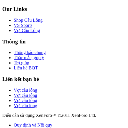
Our Links
Shop Cầu Lông
VS Sports
Vợt Cầu Lông
Thông tin
Thông báo chung
Thắc mắc, góp ý
Trợ giúp
Liên hệ BQT
Liên kết bạn bè
Vợt cầu lông
Vợt cầu lông
Vợt cầu lông
Vợt cầu lông
Diễn đàn sử dụng XenForo™ ©2011 XenForo Ltd.
Quy định và Nội quy