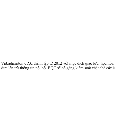
badminton được thành lập từ 2012 với mục đích giao lưu, học hỏi, ch
n đưa lên trừ thông tin nội bộ. BQT sẽ cố gắng kiểm soát chặt chẽ các