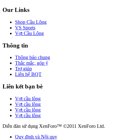
Our Links
Shop Cầu Lông
VS Sports
Vợt Cầu Lông
Thông tin
Thông báo chung
Thắc mắc, góp ý
Trợ giúp
Liên hệ BQT
Liên kết bạn bè
Vợt cầu lông
Vợt cầu lông
Vợt cầu lông
Vợt cầu lông
Diễn đàn sử dụng XenForo™ ©2011 XenForo Ltd.
Quy định và Nội quy