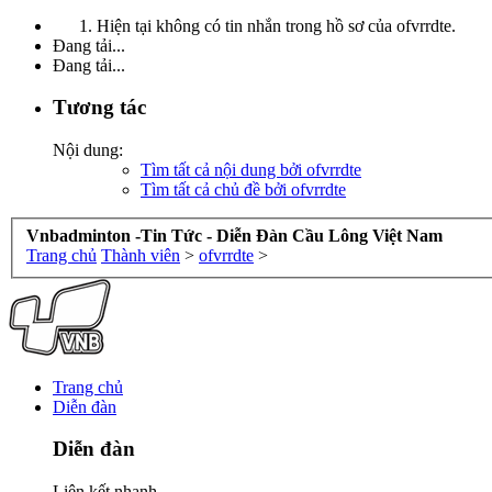
Hiện tại không có tin nhắn trong hồ sơ của ofvrrdte.
Đang tải...
Đang tải...
Tương tác
Nội dung:
Tìm tất cả nội dung bởi ofvrrdte
Tìm tất cả chủ đề bởi ofvrrdte
Vnbadminton -Tin Tức - Diễn Đàn Cầu Lông Việt Nam
Trang chủ
Thành viên
>
ofvrrdte
>
Trang chủ
Diễn đàn
Diễn đàn
Liên kết nhanh