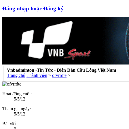
Đăng nhập hoặc Đăng ký
Vnbadminton -Tin Tức - Diễn Đàn Cầu Lông Việt Nam
Trang chủ
Thành viên
>
ofvrrdte
>
Hoạt động cuối:
5/5/12
Tham gia ngày:
5/5/12
Bài viết:
0