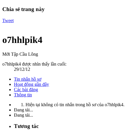
Chia sẻ trang này
Tweet
o7hhlpik4
Mới Tập Cầu Lông
o7hhlpik4 được nhìn thấy lần cuối:
29/12/12
Tin nhắn hồ sơ
Hoạt động gần đây
Các bài đăng
Thông tin
Hiện tại không có tin nhắn trong hồ sơ của o7hhlpik4.
Đang tải...
Đang tải...
Tương tác