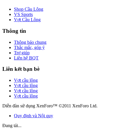
Shop Cầu Lông
VS Sports
Vợt Cầu Lông
Thông tin
Thông báo chung
Thắc mắc, góp ý
Trợ giúp
Liên hệ BQT
Liên kết bạn bè
Vợt cầu lông
Vợt cầu lông
Vợt cầu lông
Vợt cầu lông
Diễn đàn sử dụng XenForo™ ©2011 XenForo Ltd.
Quy định và Nội quy
Đang tải...