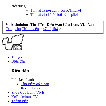
Nội dung:
Tìm tất cả nội dung bởi o7hhlpik4
Tìm tất cả chủ đề bởi o7hhlpik4
Vnbadminton -Tin Tức - Diễn Đàn Cầu Lông Việt Nam
Trang chủ
Thành viên
>
o7hhlpik4
>
Trang chủ
Diễn đàn
Diễn đàn
Liên kết nhanh
Tìm kiếm diễn đàn
Recent Posts
Shop Cầu Lông VNB
VnBadmintonTV
Thành viên