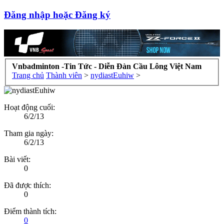
Đăng nhập hoặc Đăng ký
Vnbadminton -Tin Tức - Diễn Đàn Cầu Lông Việt Nam
Trang chủ
Thành viên
>
nydiastEuhiw
>
Hoạt động cuối:
6/2/13
Tham gia ngày:
6/2/13
Bài viết:
0
Đã được thích:
0
Điểm thành tích:
0