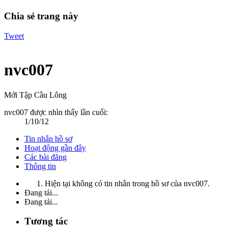
Chia sẻ trang này
Tweet
nvc007
Mới Tập Cầu Lông
nvc007 được nhìn thấy lần cuối:
1/10/12
Tin nhắn hồ sơ
Hoạt động gần đây
Các bài đăng
Thông tin
Hiện tại không có tin nhắn trong hồ sơ của nvc007.
Đang tải...
Đang tải...
Tương tác