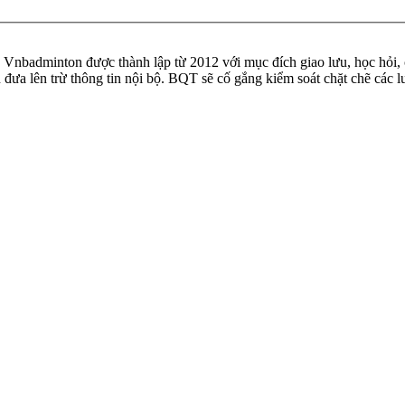
badminton được thành lập từ 2012 với mục đích giao lưu, học hỏi, ch
n đưa lên trừ thông tin nội bộ. BQT sẽ cố gắng kiểm soát chặt chẽ các