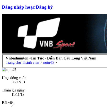
Đăng nhập hoặc Đăng ký
Vnbadminton -Tin Tức - Diễn Đàn Cầu Lông Việt Nam
Trang chủ
Thành viên
>
nutu45
>
Hoạt động cuối:
30/12/13
Tham gia ngày:
11/11/13
Bài viết:
0