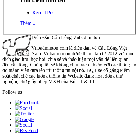
Tìm kiếm hữu ích
Recent Posts
Thêm...
Diễn Đàn Cầu Lông Vnbadminton
Vnbadminton.com là diễn đàn về Cầu Lông Việt
Nam. Vnbadminton được thành lập từ 2012 với mục
đích giao lưu, học hỏi, chia sẻ và thảo luận mọi vấn đề liên quan
đến cầu lông. Chúng tôi sẽ không chịu trách nhiệm với các thông tin
do thành viên đưa lên trừ thông tin nội bộ. BQT sẽ cố gắng kiểm
soát chặt chẽ các luồng thông tin Website đang hoạt động thử
nghiệm, chờ giấy phép MXH của Bộ TT & TT.
Follow us