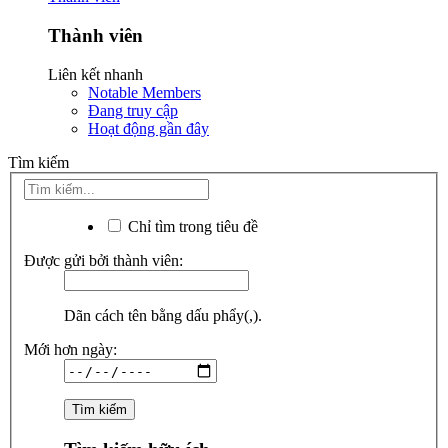
Thành viên
Liên kết nhanh
Notable Members
Đang truy cập
Hoạt động gần đây
Tìm kiếm
Chỉ tìm trong tiêu đề
Được gửi bởi thành viên:
Dãn cách tên bằng dấu phẩy(,).
Mới hơn ngày: