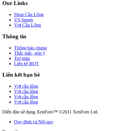
Our Links
Shop Cầu Lông
VS Sports
Vợt Cầu Lông
Thông tin
Thông báo chung
Thắc mắc, góp ý
Trợ giúp
Liên hệ BQT
Liên kết bạn bè
Vợt cầu lông
Vợt cầu lông
Vợt cầu lông
Vợt cầu lông
Diễn đàn sử dụng XenForo™ ©2011 XenForo Ltd.
Quy định và Nội quy