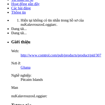
Hoạt động gần đây
Các bài đăng
Thông tin
Hiện tại không có tin nhắn trong hồ sơ của
nuKalavrouzosLoggiarc.
Đang tải...
Đang tải...
Giới thiệu
Web:
http://www.comtrol.com/pub/products/product/pid/307
Nơi ở:
Ghana
Nghề nghiệp:
Pitcaim Islands
Man
nuKalavrouzosLoggiarc