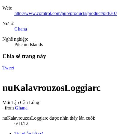
Web:
http://www.comtrol.com/pub/products/product/pid/307
Nơi ở:
Ghana
Nghề nghiệp:
Pitcaim Islands
Chia sẻ trang này
Tweet
nuKalavrouzosLoggiarc
Mới Tập Cầu Lông
,
from
Ghana
nuKalavrouzosLoggiarc được nhìn thấy lần cuối:
6/11/12
Tin nhắn hồ sơ