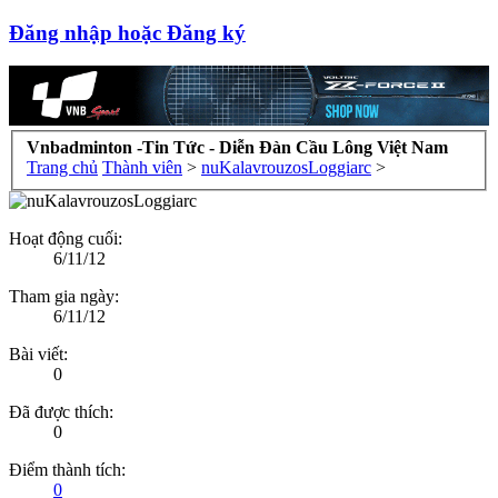
Đăng nhập hoặc Đăng ký
Vnbadminton -Tin Tức - Diễn Đàn Cầu Lông Việt Nam
Trang chủ
Thành viên
>
nuKalavrouzosLoggiarc
>
Hoạt động cuối:
6/11/12
Tham gia ngày:
6/11/12
Bài viết:
0
Đã được thích:
0
Điểm thành tích:
0