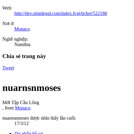
Web:
http://dev.simplegal.com/index.fcgi/ticket/522188
Nơi ở:
Monaco
Nghề nghiệp:
Namibia
Chia sẻ trang này
Tweet
nuarnsnmoses
Mới Tập Cầu Lông
,
from
Monaco
nuarnsnmoses được nhìn thấy lần cuối:
17/3/12
Tin nhắn hồ sơ