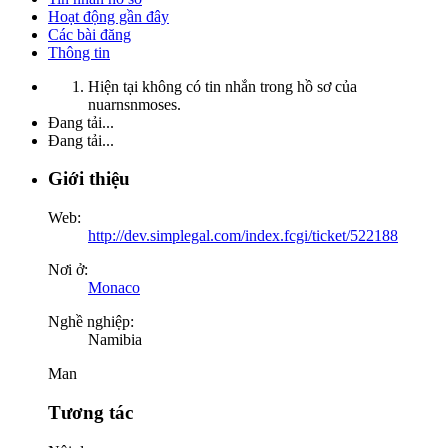
Hoạt động gần đây
Các bài đăng
Thông tin
Hiện tại không có tin nhắn trong hồ sơ của
nuarnsnmoses.
Đang tải...
Đang tải...
Giới thiệu
Web:
http://dev.simplegal.com/index.fcgi/ticket/522188
Nơi ở:
Monaco
Nghề nghiệp:
Namibia
Man
Tương tác