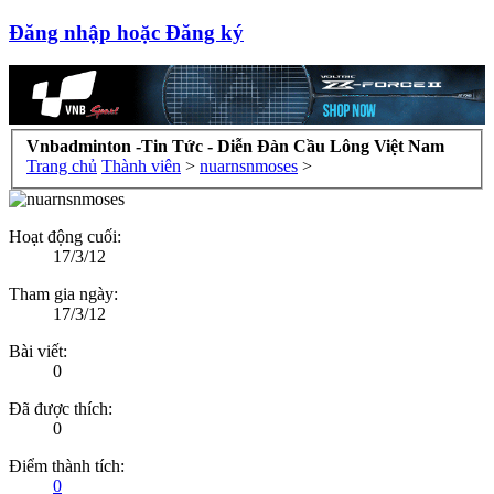
Đăng nhập hoặc Đăng ký
Vnbadminton -Tin Tức - Diễn Đàn Cầu Lông Việt Nam
Trang chủ
Thành viên
>
nuarnsnmoses
>
Hoạt động cuối:
17/3/12
Tham gia ngày:
17/3/12
Bài viết:
0
Đã được thích:
0
Điểm thành tích:
0