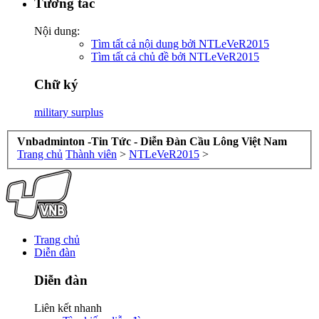
Tương tác
Nội dung:
Tìm tất cả nội dung bởi NTLeVeR2015
Tìm tất cả chủ đề bởi NTLeVeR2015
Chữ ký
military surplus
Vnbadminton -Tin Tức - Diễn Đàn Cầu Lông Việt Nam
Trang chủ
Thành viên
>
NTLeVeR2015
>
Trang chủ
Diễn đàn
Diễn đàn
Liên kết nhanh