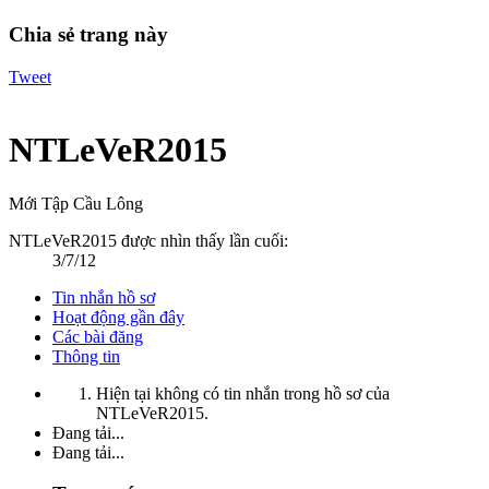
Chia sẻ trang này
Tweet
NTLeVeR2015
Mới Tập Cầu Lông
NTLeVeR2015 được nhìn thấy lần cuối:
3/7/12
Tin nhắn hồ sơ
Hoạt động gần đây
Các bài đăng
Thông tin
Hiện tại không có tin nhắn trong hồ sơ của
NTLeVeR2015.
Đang tải...
Đang tải...