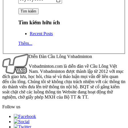
Tìm kiếm hữu ích
Recent Posts
Thêm...
Diễn Đàn Cầu Lông Vnbadminton
Vnbadminton.com là diễn đàn về Cầu Lông Việt
Nam. Vnbadminton được thành lập từ 2012 với mục
đích giao lưu, học hỏi, chia sẻ và thảo luận mọi vấn đề liên quan
đến cầu lông. Chúng tôi sẽ không chịu trách nhiệm với các thông tin
do thành viên đưa lên trừ thông tin nội bộ. BQT sẽ cố gắng kiểm
soát chặt chẽ các luồng thông tin Website đang hoạt động thử
nghiệm, chờ giấy phép MXH của Bộ TT & TT.
Follow us