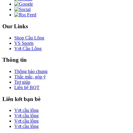
Our Links
Shop Cầu Lông
VS Sports
Vợt Cầu Lông
Thông tin
Thông báo chung
Thắc mắc, góp ý
Trợ giúp
Liên hệ BQT
Liên kết bạn bè
Vợt cầu lông
Vợt cầu lông
Vợt cầu lông
Vợt cầu lông