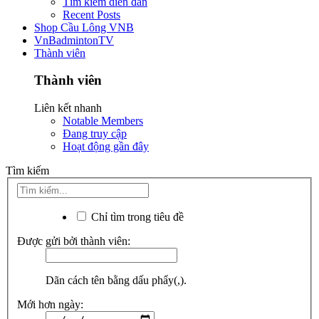
Tìm kiếm diễn đàn
Recent Posts
Shop Cầu Lông VNB
VnBadmintonTV
Thành viên
Thành viên
Liên kết nhanh
Notable Members
Đang truy cập
Hoạt động gần đây
Tìm kiếm
Chỉ tìm trong tiêu đề
Được gửi bởi thành viên:
Dãn cách tên bằng dấu phẩy(,).
Mới hơn ngày: