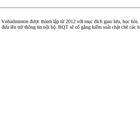
badminton được thành lập từ 2012 với mục đích giao lưu, học hỏi, ch
n đưa lên trừ thông tin nội bộ. BQT sẽ cố gắng kiểm soát chặt chẽ các