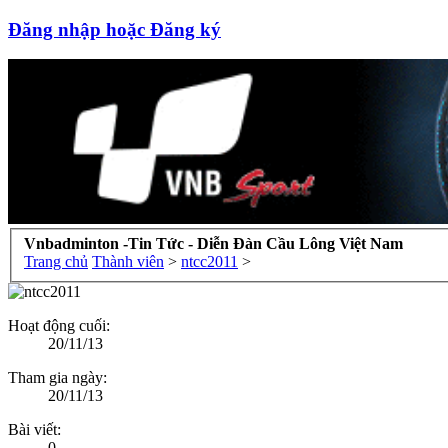
Đăng nhập hoặc Đăng ký
Vnbadminton -Tin Tức - Diễn Đàn Cầu Lông Việt Nam
Trang chủ
Thành viên
>
ntcc2011
>
Hoạt động cuối:
20/11/13
Tham gia ngày:
20/11/13
Bài viết:
0