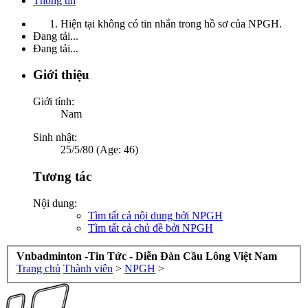
Thông tin
Hiện tại không có tin nhắn trong hồ sơ của NPGH.
Đang tải...
Đang tải...
Giới thiệu
Giới tính:
Nam
Sinh nhật:
25/5/80 (Age: 46)
Tương tác
Nội dung:
Tìm tất cả nội dung bởi NPGH
Tìm tất cả chủ đề bởi NPGH
Vnbadminton -Tin Tức - Diễn Đàn Cầu Lông Việt Nam
Trang chủ
Thành viên
>
NPGH
>