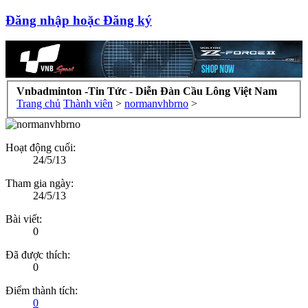
Đăng nhập hoặc Đăng ký
Vnbadminton -Tin Tức - Diễn Đàn Cầu Lông Việt Nam
Trang chủ
Thành viên
>
normanvhbrno
>
Hoạt động cuối:
24/5/13
Tham gia ngày:
24/5/13
Bài viết:
0
Đã được thích:
0
Điểm thành tích:
0