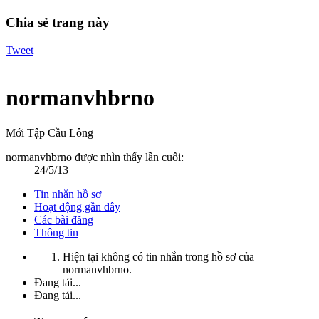
Chia sẻ trang này
Tweet
normanvhbrno
Mới Tập Cầu Lông
normanvhbrno được nhìn thấy lần cuối:
24/5/13
Tin nhắn hồ sơ
Hoạt động gần đây
Các bài đăng
Thông tin
Hiện tại không có tin nhắn trong hồ sơ của
normanvhbrno.
Đang tải...
Đang tải...