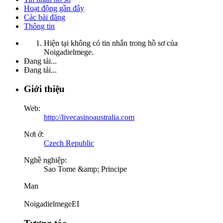
Hoạt động gần đây
Các bài đăng
Thông tin
Hiện tại không có tin nhắn trong hồ sơ của
Noigadielmege.
Đang tải...
Đang tải...
Giới thiệu
Web:
http://livecasinoaustralia.com
Nơi ở:
Czech Republic
Nghề nghiệp:
Sao Tome &amp; Principe
Man
NoigadielmegeEI