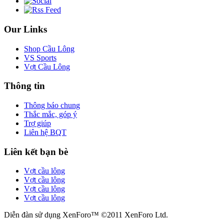
Our Links
Shop Cầu Lông
VS Sports
Vợt Cầu Lông
Thông tin
Thông báo chung
Thắc mắc, góp ý
Trợ giúp
Liên hệ BQT
Liên kết bạn bè
Vợt cầu lông
Vợt cầu lông
Vợt cầu lông
Vợt cầu lông
Diễn đàn sử dụng XenForo™ ©2011 XenForo Ltd.