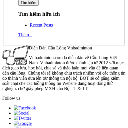
Tìm kiếm hữu ích
Recent Posts
Thêm...
Diễn Đàn Cầu Lông Vnbadminton
Vnbadminton.com là diễn đàn về Cầu Lông Việt
Nam. Vnbadminton được thành lập từ 2012 với mục
đích giao lưu, học hỏi, chia sẻ và thảo luận mọi vấn đề liên quan
đến cầu lông. Chúng tôi sẽ không chịu trách nhiệm với các thông tin
do thành viên đưa lên trừ thông tin nội bộ. BQT sẽ cố gắng kiểm
soát chặt chẽ các luồng thông tin Website đang hoạt động thử
nghiệm, chờ giấy phép MXH của Bộ TT & TT.
Follow us