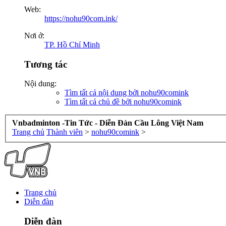
Web:
https://nohu90com.ink/
Nơi ở:
TP. Hồ Chí Minh
Tương tác
Nội dung:
Tìm tất cả nội dung bởi nohu90comink
Tìm tất cả chủ đề bởi nohu90comink
Vnbadminton -Tin Tức - Diễn Đàn Cầu Lông Việt Nam
Trang chủ
Thành viên
>
nohu90comink
>
Trang chủ
Diễn đàn
Diễn đàn