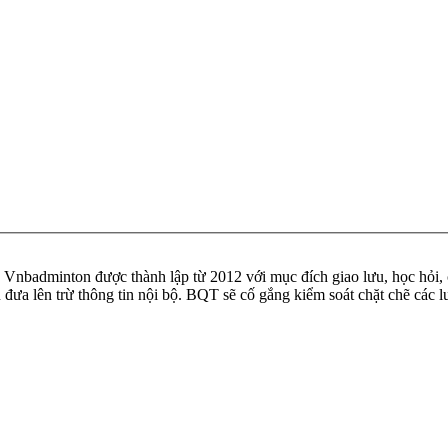
badminton được thành lập từ 2012 với mục đích giao lưu, học hỏi, ch
n đưa lên trừ thông tin nội bộ. BQT sẽ cố gắng kiểm soát chặt chẽ các