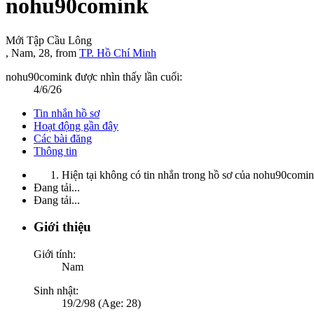
nohu90comink
Mới Tập Cầu Lông
, Nam, 28,
from
TP. Hồ Chí Minh
nohu90comink được nhìn thấy lần cuối:
4/6/26
Tin nhắn hồ sơ
Hoạt động gần đây
Các bài đăng
Thông tin
Hiện tại không có tin nhắn trong hồ sơ của nohu90comin
Đang tải...
Đang tải...
Giới thiệu
Giới tính:
Nam
Sinh nhật:
19/2/98 (Age: 28)