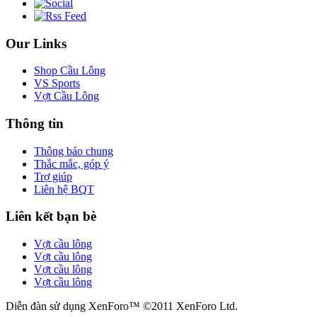
Our Links
Shop Cầu Lông
VS Sports
Vợt Cầu Lông
Thông tin
Thông báo chung
Thắc mắc, góp ý
Trợ giúp
Liên hệ BQT
Liên kết bạn bè
Vợt cầu lông
Vợt cầu lông
Vợt cầu lông
Vợt cầu lông
Diễn đàn sử dụng XenForo™ ©2011 XenForo Ltd.