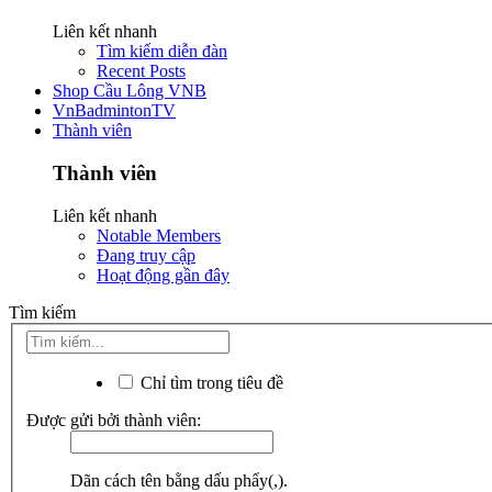
Liên kết nhanh
Tìm kiếm diễn đàn
Recent Posts
Shop Cầu Lông VNB
VnBadmintonTV
Thành viên
Thành viên
Liên kết nhanh
Notable Members
Đang truy cập
Hoạt động gần đây
Tìm kiếm
Chỉ tìm trong tiêu đề
Được gửi bởi thành viên:
Dãn cách tên bằng dấu phẩy(,).