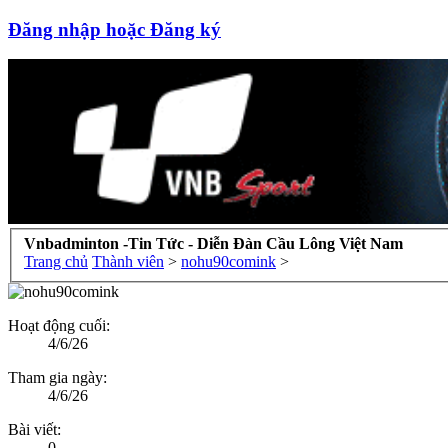
Đăng nhập hoặc Đăng ký
Vnbadminton -Tin Tức - Diễn Đàn Cầu Lông Việt Nam
Trang chủ
Thành viên
>
nohu90comink
>
Hoạt động cuối:
4/6/26
Tham gia ngày:
4/6/26
Bài viết:
0