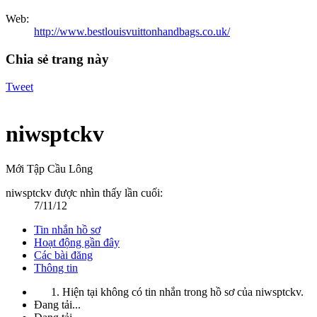
Web:
http://www.bestlouisvuittonhandbags.co.uk/
Chia sẻ trang này
Tweet
niwsptckv
Mới Tập Cầu Lông
niwsptckv được nhìn thấy lần cuối:
7/11/12
Tin nhắn hồ sơ
Hoạt động gần đây
Các bài đăng
Thông tin
Hiện tại không có tin nhắn trong hồ sơ của niwsptckv.
Đang tải...