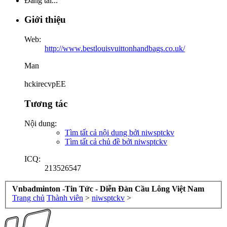
Đang tải...
Giới thiệu
Web:
http://www.bestlouisvuittonhandbags.co.uk/
Man
hckirecvpEE
Tương tác
Nội dung:
Tìm tất cả nội dung bởi niwsptckv
Tìm tất cả chủ đề bởi niwsptckv
ICQ:
213526547
Vnbadminton -Tin Tức - Diễn Đàn Cầu Lông Việt Nam
Trang chủ
Thành viên
>
niwsptckv
>