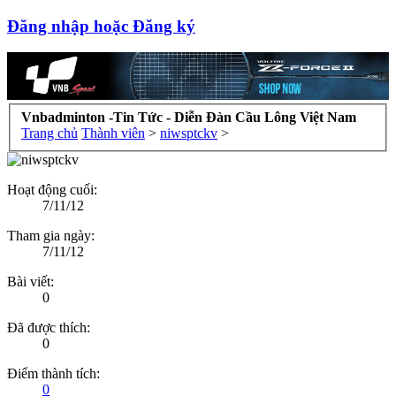
Đăng nhập hoặc Đăng ký
Vnbadminton -Tin Tức - Diễn Đàn Cầu Lông Việt Nam
Trang chủ
Thành viên
>
niwsptckv
>
Hoạt động cuối:
7/11/12
Tham gia ngày:
7/11/12
Bài viết:
0
Đã được thích:
0
Điểm thành tích:
0