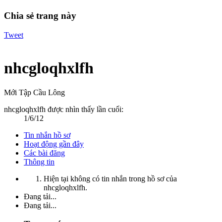
Chia sẻ trang này
Tweet
nhcgloqhxlfh
Mới Tập Cầu Lông
nhcgloqhxlfh được nhìn thấy lần cuối:
1/6/12
Tin nhắn hồ sơ
Hoạt động gần đây
Các bài đăng
Thông tin
Hiện tại không có tin nhắn trong hồ sơ của
nhcgloqhxlfh.
Đang tải...
Đang tải...