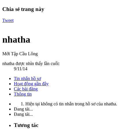
Chia sẻ trang này
Tweet
nhatha
Mới Tập Cầu Lông
nhatha được nhìn thấy lần cuối:
9/11/14
Tin nhắn hồ sơ
Hoạt động gần đây
Các bài đăng
Thông tin
Hiện tại không có tin nhắn trong hồ sơ của nhatha.
Đang tải...
Đang tải...
Tương tác