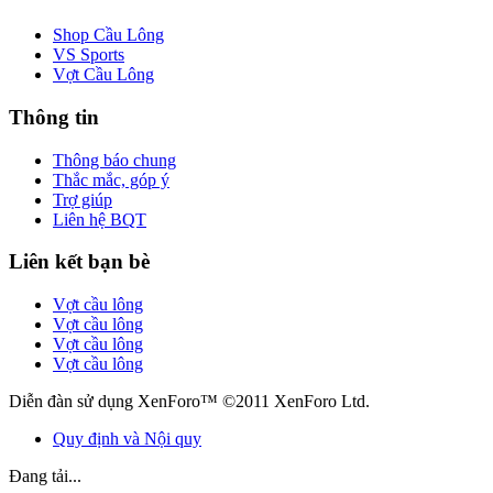
Shop Cầu Lông
VS Sports
Vợt Cầu Lông
Thông tin
Thông báo chung
Thắc mắc, góp ý
Trợ giúp
Liên hệ BQT
Liên kết bạn bè
Vợt cầu lông
Vợt cầu lông
Vợt cầu lông
Vợt cầu lông
Diễn đàn sử dụng XenForo™ ©2011 XenForo Ltd.
Quy định và Nội quy
Đang tải...