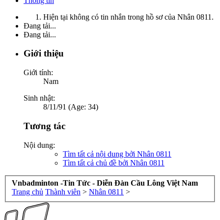
Thông tin
Hiện tại không có tin nhắn trong hồ sơ của Nhân 0811.
Đang tải...
Đang tải...
Giới thiệu
Giới tính:
Nam
Sinh nhật:
8/11/91 (Age: 34)
Tương tác
Nội dung:
Tìm tất cả nội dung bởi Nhân 0811
Tìm tất cả chủ đề bởi Nhân 0811
Vnbadminton -Tin Tức - Diễn Đàn Cầu Lông Việt Nam
Trang chủ
Thành viên
>
Nhân 0811
>