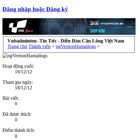
Đăng nhập hoặc Đăng ký
Vnbadminton -Tin Tức - Diễn Đàn Cầu Lông Việt Nam
Trang chủ
Thành viên
>
ngVernonHamailogs
>
Hoạt động cuối:
18/12/12
Tham gia ngày:
18/12/12
Bài viết:
0
Đã được thích:
0
Điểm thành tích:
0