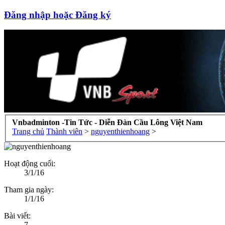
Đăng nhập hoặc Đăng ký
Vnbadminton -Tin Tức - Diễn Đàn Cầu Lông Việt Nam
Trang chủ
Thành viên
>
nguyenthienhoang
>
Hoạt động cuối:
3/1/16
Tham gia ngày:
1/1/16
Bài viết:
7