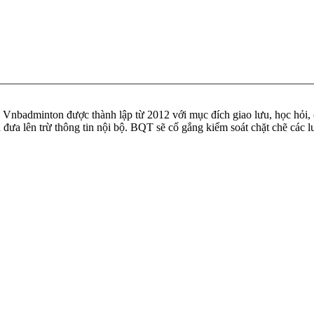
badminton được thành lập từ 2012 với mục đích giao lưu, học hỏi, ch
n đưa lên trừ thông tin nội bộ. BQT sẽ cố gắng kiểm soát chặt chẽ các