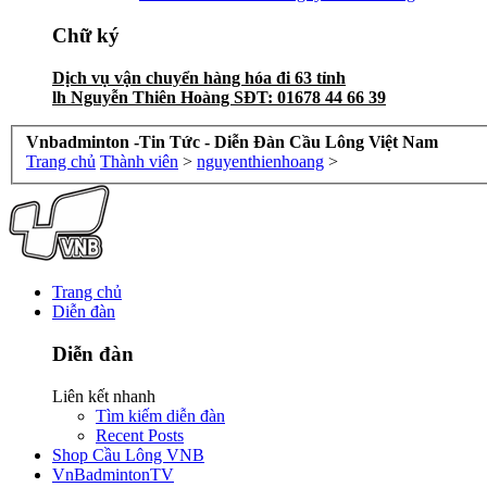
Chữ ký
Dịch vụ vận chuyển hàng hóa đi 63 tỉnh
lh Nguyễn Thiên Hoàng SĐT: 01678 44 66 39
Vnbadminton -Tin Tức - Diễn Đàn Cầu Lông Việt Nam
Trang chủ
Thành viên
>
nguyenthienhoang
>
Trang chủ
Diễn đàn
Diễn đàn
Liên kết nhanh
Tìm kiếm diễn đàn
Recent Posts
Shop Cầu Lông VNB
VnBadmintonTV