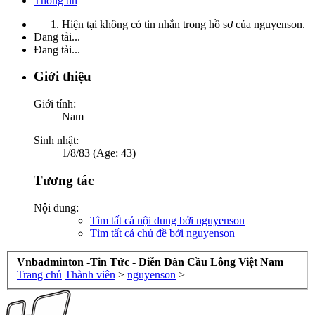
Thông tin
Hiện tại không có tin nhắn trong hồ sơ của nguyenson.
Đang tải...
Đang tải...
Giới thiệu
Giới tính:
Nam
Sinh nhật:
1/8/83 (Age: 43)
Tương tác
Nội dung:
Tìm tất cả nội dung bởi nguyenson
Tìm tất cả chủ đề bởi nguyenson
Vnbadminton -Tin Tức - Diễn Đàn Cầu Lông Việt Nam
Trang chủ
Thành viên
>
nguyenson
>