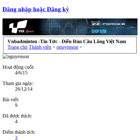
Đăng nhập hoặc Đăng ký
Vnbadminton -Tin Tức - Diễn Đàn Cầu Lông Việt Nam
Trang chủ
Thành viên
>
nguyenson
>
Hoạt động cuối:
4/6/15
Tham gia ngày:
26/12/14
Bài viết:
9
Đã được thích:
4
Điểm thành tích:
3