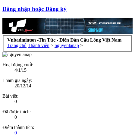
Đăng nhập hoặc Đăng ký
Vnbadminton -Tin Tức - Diễn Đàn Cầu Lông Việt Nam
Trang chủ
Thành viên
>
nguyenlanap
>
Hoạt động cuối:
4/1/15
Tham gia ngày:
20/12/14
Bài viết:
0
Đã được thích:
0
Điểm thành tích:
0