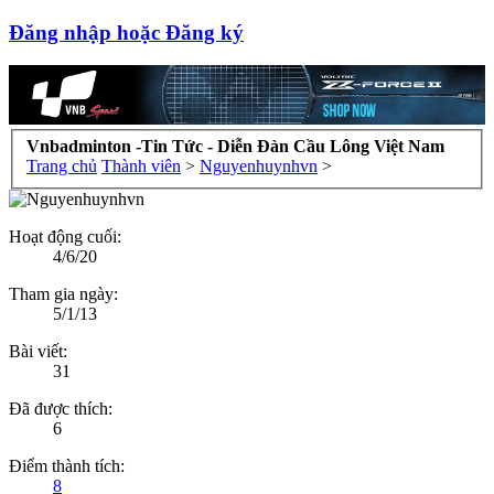
Đăng nhập hoặc Đăng ký
Vnbadminton -Tin Tức - Diễn Đàn Cầu Lông Việt Nam
Trang chủ
Thành viên
>
Nguyenhuynhvn
>
Hoạt động cuối:
4/6/20
Tham gia ngày:
5/1/13
Bài viết:
31
Đã được thích:
6
Điểm thành tích:
8