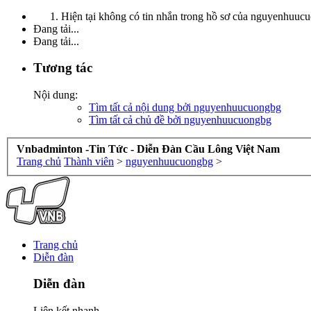
Hiện tại không có tin nhắn trong hồ sơ của nguyenhuuc
Đang tải...
Đang tải...
Tương tác
Nội dung:
Tìm tất cả nội dung bởi nguyenhuucuongbg
Tìm tất cả chủ đề bởi nguyenhuucuongbg
Vnbadminton -Tin Tức - Diễn Đàn Cầu Lông Việt Nam
Trang chủ
Thành viên
>
nguyenhuucuongbg
>
Trang chủ
Diễn đàn
Diễn đàn
Liên kết nhanh