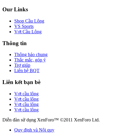
Our Links
Shop Cầu Lông
VS Sports
Vợt Cầu Lông
Thông tin
Thông báo chung
Thắc mắc, góp ý
Trợ giúp
Liên hệ BQT
Liên kết bạn bè
Vợt cầu lông
Vợt cầu lông
Vợt cầu lông
Vợt cầu lông
Diễn đàn sử dụng XenForo™ ©2011 XenForo Ltd.
Quy định và Nội quy