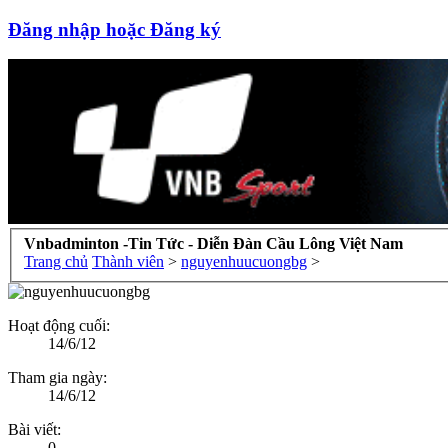
Đăng nhập hoặc Đăng ký
Vnbadminton -Tin Tức - Diễn Đàn Cầu Lông Việt Nam
Trang chủ
Thành viên
>
nguyenhuucuongbg
>
Hoạt động cuối:
14/6/12
Tham gia ngày:
14/6/12
Bài viết:
0