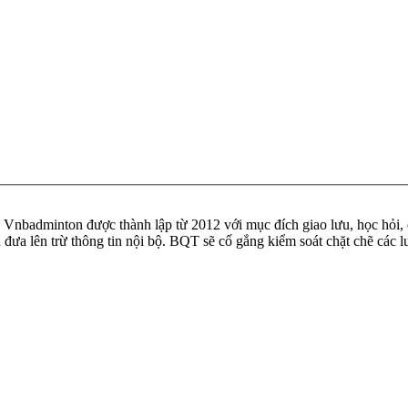
badminton được thành lập từ 2012 với mục đích giao lưu, học hỏi, ch
n đưa lên trừ thông tin nội bộ. BQT sẽ cố gắng kiểm soát chặt chẽ các