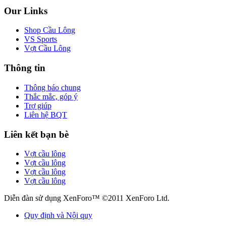
Our Links
Shop Cầu Lông
VS Sports
Vợt Cầu Lông
Thông tin
Thông báo chung
Thắc mắc, góp ý
Trợ giúp
Liên hệ BQT
Liên kết bạn bè
Vợt cầu lông
Vợt cầu lông
Vợt cầu lông
Vợt cầu lông
Diễn đàn sử dụng XenForo™ ©2011 XenForo Ltd.
Quy định và Nội quy