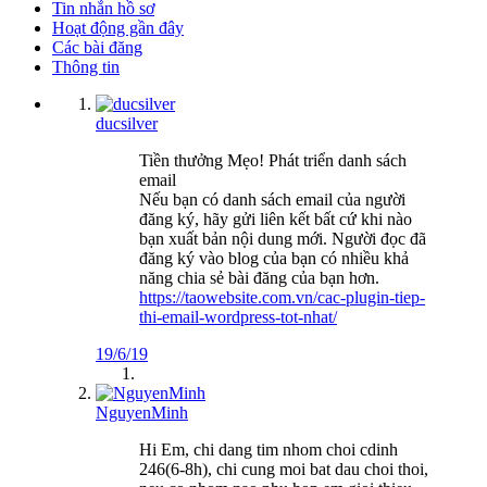
Tin nhắn hồ sơ
Hoạt động gần đây
Các bài đăng
Thông tin
ducsilver
Tiền thưởng Mẹo! Phát triển danh sách
email
Nếu bạn có danh sách email của người
đăng ký, hãy gửi liên kết bất cứ khi nào
bạn xuất bản nội dung mới. Người đọc đã
đăng ký vào blog của bạn có nhiều khả
năng chia sẻ bài đăng của bạn hơn.
https://taowebsite.com.vn/cac-plugin-tiep-
thi-email-wordpress-tot-nhat/
19/6/19
NguyenMinh
Hi Em, chi dang tim nhom choi cdinh
246(6-8h), chi cung moi bat dau choi thoi,