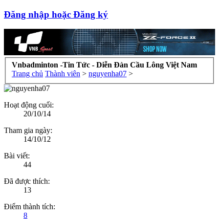
Đăng nhập hoặc Đăng ký
Vnbadminton -Tin Tức - Diễn Đàn Cầu Lông Việt Nam
Trang chủ
Thành viên
>
nguyenha07
>
Hoạt động cuối:
20/10/14
Tham gia ngày:
14/10/12
Bài viết:
44
Đã được thích:
13
Điểm thành tích:
8