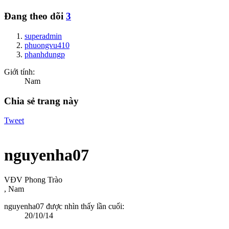
Đang theo dõi
3
superadmin
phuongvu410
phanhdungp
Giới tính:
Nam
Chia sẻ trang này
Tweet
nguyenha07
VĐV Phong Trào
, Nam
nguyenha07 được nhìn thấy lần cuối:
20/10/14