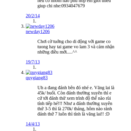
neu co nhom nao phu hop em gioi thieu
giup chi nhe:0934047679
20/2/14
newday1206
Chơi cờ tuớng cho di động với game co
tuong hay tai game vo lam 3 và cảm nhận
những điều mới.....^^
19/7/13
quygiang83
Uh a đang đánh bên đó nhé e. Vãng lai là
45k/ buổi. Còn đánh thường xuyên thì e
cứ tới đánh thử xem trình độ thế nào rùi
tính tiếp hé!!! Như a đánh thường xuyên
thứ 3-5 thì là 270k/ tháng, hôm nào rảnh
đánh thứ 7 luôn thì tính là vãng lai!! :D
14/4/13