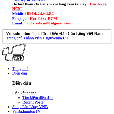
Để biết thêm chi tiết xin vui lòng xem tại đây :
Học lái xe
HCM
0914.74.64.84
Mobile :
Fanpage :
Học lái xe HCM
Email :
hoclaixehcm88@gmail.com
Vnbadminton -Tin Tức - Diễn Đàn Cầu Lông Việt Nam
Trang chủ
Thành viên
>
nguyenha07
>
Trang chủ
Diễn đàn
Diễn đàn
Liên kết nhanh
Tìm kiếm diễn đàn
Recent Posts
Shop Cầu Lông VNB
VnBadmintonTV