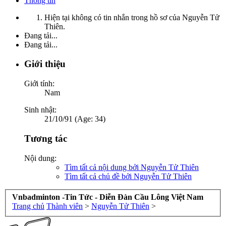
Thông tin
Hiện tại không có tin nhắn trong hồ sơ của Nguyễn Tử
Thiên.
Đang tải...
Đang tải...
Giới thiệu
Giới tính:
Nam
Sinh nhật:
21/10/91 (Age: 34)
Tương tác
Nội dung:
Tìm tất cả nội dung bởi Nguyễn Tử Thiên
Tìm tất cả chủ đề bởi Nguyễn Tử Thiên
Vnbadminton -Tin Tức - Diễn Đàn Cầu Lông Việt Nam
Trang chủ
Thành viên
>
Nguyễn Tử Thiên
>