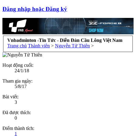
Đăng nhập hoặc Đăng ký
Vnbadminton -Tin Tức - Diễn Đàn Cầu Lông Việt Nam
Trang chủ
Thành viên
>
Nguyễn Tử Thiên
>
Hoạt động cuối:
24/1/18
Tham gia ngày:
5/8/17
Bài viết:
3
Đã được thích:
0
Điểm thành tích:
1