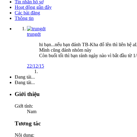
Tin nhắn hồ sơ
Hoạt động gần đây
Các bài đăng
Thông tin
trungdt
hi bạn...nếu bạn đánh TB-Kha đổ lên thì liên hệ 
Mình cũng đánh nhóm này
Còn buổi tối thì bạn rảnh ngày nào vì bắt đầu từ
22/12/15
Đang tải...
Đang tải...
Giới thiệu
Giới tính:
Nam
Tương tác
Nội dung: