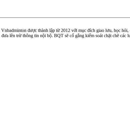
badminton được thành lập từ 2012 với mục đích giao lưu, học hỏi, ch
n đưa lên trừ thông tin nội bộ. BQT sẽ cố gắng kiểm soát chặt chẽ các